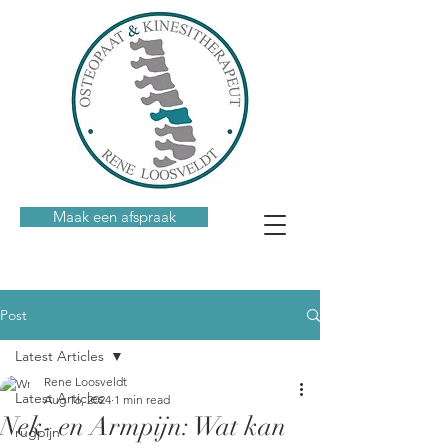
Maak een afspraak
Post
Latest Articles
Rene Loosveldt
Latest Articles
Aug 16, 2024
1 min read
Nek- en Armpijn: Wat kan
rugpijn