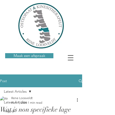
Maak een afspraak
Post
Latest Articles
Rene Loosveldt
Latest Articles
Nov 7, 2024
1 min read
Wat is non specifieke lage
rugpijn