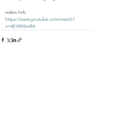
video link: 
https://www.youtube.com/watch?
v=tB109i0nrRA
See All
Recent Posts